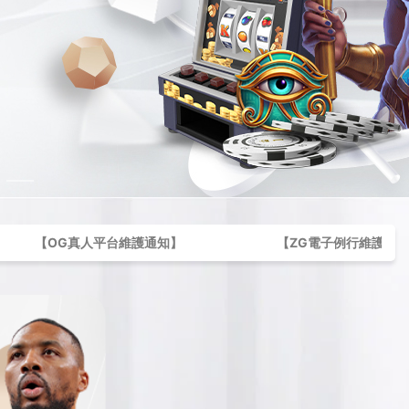
近期文章
拒絕踩雷首選！大老爺體驗金帶你解鎖頂級博弈
樂趣
頂級防護滴水不漏！大老爺娛樂城儲值守護您的
每一筆財富
告別繁瑣步驟，大老爺娛樂城儲值一鍵開啟極致
娛樂盛宴
大老爺體驗金節假日加碼，獎金額度翻倍送
秒速到帳免等待，大老爺娛樂城儲值讓你贏在起
跑點
分類