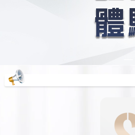
包你發
是一家通過
可營業资格，表示
作
admin
法權益，全新登場
者
發
2025 年 9 月 4 日
極速快感，各式戰
佈
分
大老爺娛樂
送超級豪禮，年度
日
類
期:
文
上一篇文章
章
包你發官網致力於為您提供豐
上
一
導
需求
篇