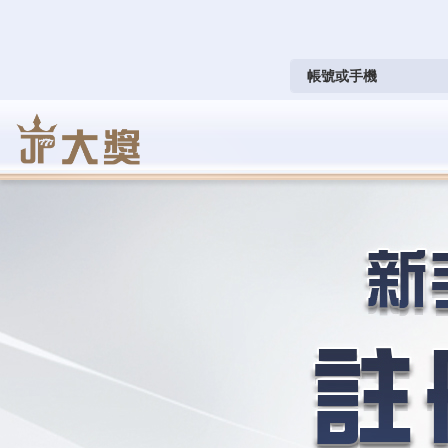
大老爺娛樂城儲值網
大老爺娛樂城會員數突破百萬，台灣最受歡迎的娛樂城，新玩家首
包你發讓上班族在通
能毫無壓力地享受