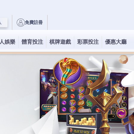
彩官網，服務至上是唯一宗旨。
搜尋
搜
尋