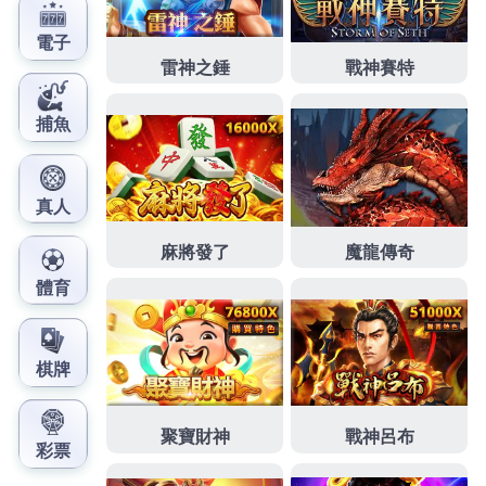
意度，使包你發官網成為眾多娛樂愛好者的熱門選
擇。
作
發
分
admin
2025 年 9 月 11 日
大老爺娛樂城
者
佈
類
日
期:
文
上一篇文章
章
包你發讓上班族在通勤或短暫的休息
上
一
時間中都能毫無壓力地享受
導
篇
覽
文
章:
下一篇文章
包你發為無數玩家提供了刺激的娛樂
下
一
體驗
篇