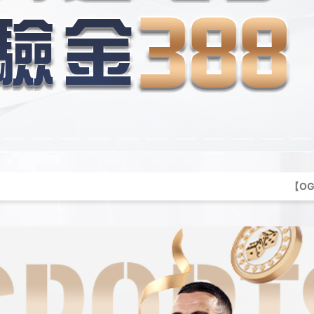
可以享受到多種優惠和獎金，這為您提供了贏得更多獎金的機
還是賭場老手，我們的促銷活動和忠誠計劃都能為您帶來額外的
體驗更加豐富，讓您可以下注您最喜愛的體育賽事，無論是足
是其他運動。不僅如此，我們的遊戲庫定期更新，以確保您總是
刺激的遊戲，包你發官網無論您是新手還是賭場老手，您都可以
的遊戲，盡情享受遊戲樂趣。
平、透明的平台上盡情享受遊戲樂趣