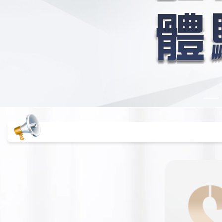
包你發官網
的玩家
會，無論您是新手
作
admin
價值，讓您的博彩
者
發
2025 年 9 月 4 日
球、籃球、棒球還
佈
分
大老爺娛樂城
能夠找到最新和最
日
類
在這裡找到適合您
期:
文
上一篇文章
章
包你發讓玩家能夠在安全、公
上
一
導