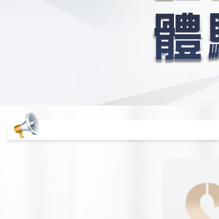
包你發
彙聚了當下
激的玩法，推薦歡
作
admin
魚機和百家樂，金
者
發
2025 年 3 月 21 日
和電腦版的客服中
佈
分
大老爺娛樂
玩家都能享受到棋
日
類
期:
文
上一篇文章
章
包你發官網讓您擁有完美遊戲
上
一
導
篇
覽
文
下一篇文章
章:
包你發每款遊戲畫風精緻，操
下