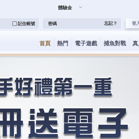
儲1000即贈500彩金，娛樂城出金最穩平台，包你發致力打造公平公正的博
真人線上博弈是大家玩棋