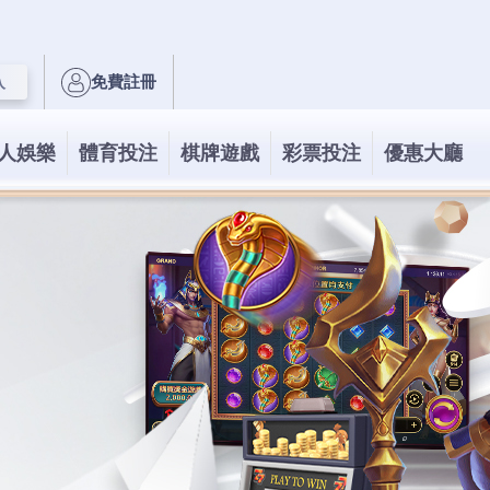
彩官網，服務至上是唯一宗旨。
搜尋
搜
尋