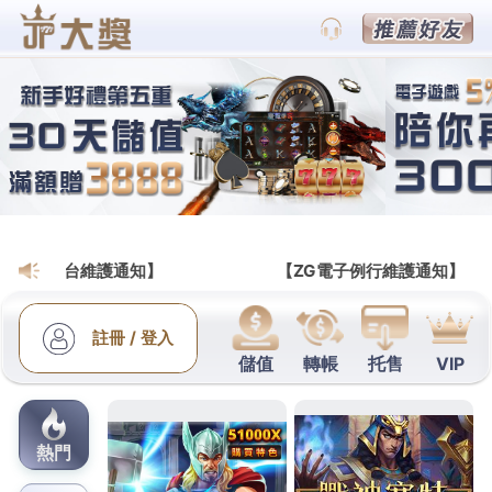
大老爺娛樂城儲值網
包你發官網為您提供安全、公
平的遊戲環境，讓您盡情享受
遊戲的樂趣
包你發官網
提供豐富多樣的遊戲，包括體育賽事、真
人視訊、電子遊戲、3A彩票遊戲以及棋牌遊戲，無論
您喜好何種類型，都能在這裡找到心儀的選擇，您不
僅可以感受到刺激的遊戲體驗，還有機會贏得豐富的
獎金。我們致力於為您提供公平、安全的遊戲環境，
讓您盡情享受彩票遊戲的樂趣。快來參與包你發官網