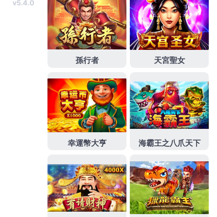
一
戲環境，讓您盡情享受遊戲的樂趣
篇
文
章:
搜尋
搜
尋
近期文章
拒絕踩雷首選！大老爺體驗金帶你解鎖頂級博弈樂
趣
頂級防護滴水不漏！大老爺娛樂城儲值守護您的每