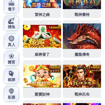
驗，還有機會贏得豐富的獎金。我們致力於為您提供
公平、安全的遊戲環境，讓您盡情享受彩票遊戲的樂
趣。快來參與包你發彩票，挑戰多種彩種，贏得精彩
獎金！
作
發
分
admin
2024 年 10 月 19 日
大老爺娛樂
者
佈
類
日
期:
文
上一篇文章
章
包你發官網是我們的堅持，並提供給
上
一
玩家最優質的娛樂平台
導
篇
覽
文
章:
下一篇文章
包你發官網為您提供安全、公平的遊
下