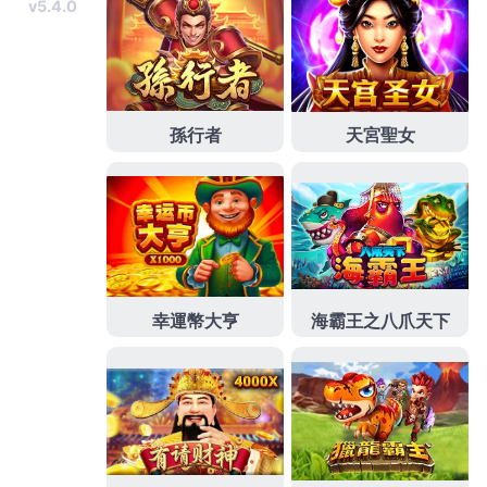
文
章:
搜尋
搜
尋
近期文章
拒絕踩雷首選！大老爺體驗金帶你解鎖頂級博弈樂
趣
頂級防護滴水不漏！大老爺娛樂城儲值守護您的每
一筆財富
告別繁瑣步驟，大老爺娛樂城儲值一鍵開啟極致娛