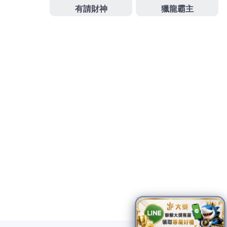
點
分類
大老爺娛樂
大老爺娛樂城
大老爺娛樂城儲值
大老爺體驗金
未分類