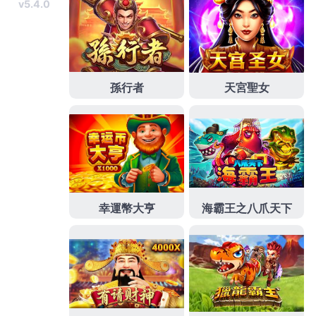
搜尋
搜
尋
近期文章
拒絕踩雷首選！大老爺體驗金帶你解鎖頂級博弈樂
趣
頂級防護滴水不漏！大老爺娛樂城儲值守護您的每
一筆財富
告別繁瑣步驟，大老爺娛樂城儲值一鍵開啟極致娛
樂盛宴
大老爺體驗金節假日加碼，獎金額度翻倍送
秒速到帳免等待，大老爺娛樂城儲值讓你贏在起跑