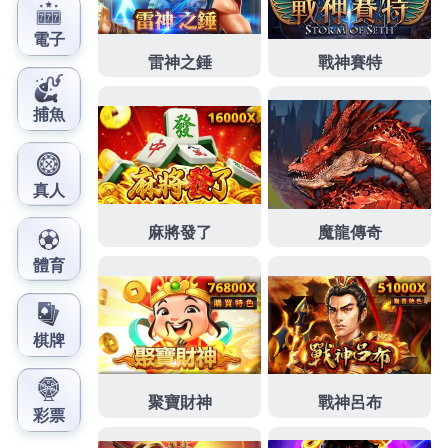
者
佈
類
日
期:
文
上一篇文章
章
包你發官網以尖端設備為使用者帶來
上
一
高解析度的即時直播
導
篇
覽
文
章:
下一篇文章
包你發官網為客戶提供專業的娛樂服
下
一
務
篇
文
章: