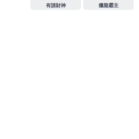
一筆財富
告別繁瑣步驟，大老爺娛樂城儲值一鍵開啟極致娛
樂盛宴
大老爺體驗金節假日加碼，獎金額度翻倍送
秒速到帳免等待，大老爺娛樂城儲值讓你贏在起跑
點
分類
大老爺娛樂
大老爺娛樂城