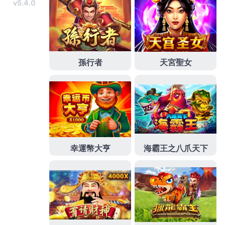
章:
搜尋
搜
尋
近期文章
告別繁瑣步驟，大老爺娛樂城儲值一鍵開啟極致娛
樂盛宴
大老爺體驗金節假日加碼，獎金額度翻倍送
秒速到帳免等待，大老爺娛樂城儲值讓你贏在起跑
點
大老爺體驗金支持多種提現方式，到賬快速便捷