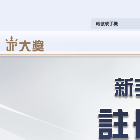
大老爺娛樂城儲值網
大老爺娛樂城會員數突破百萬，台灣最受歡迎的娛樂城，新玩家首
大老爺娛樂帶來安心
情享受精彩娛樂時光