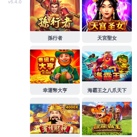
搜尋
搜
尋
近期文章
告別繁瑣步驟，大老爺娛樂城儲值一鍵開啟極致娛
樂盛宴
大老爺體驗金節假日加碼，獎金額度翻倍送
秒速到帳免等待，大老爺娛樂城儲值讓你贏在起跑
點
大老爺體驗金支持多種提現方式，到賬快速便捷
大老爺娛樂城儲值多支付方式任你選