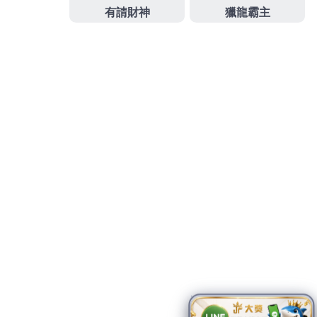
秒速到帳免等待，大老爺娛樂城儲值讓你贏在起跑
點
分類
大老爺娛樂
大老爺娛樂城
大老爺娛樂城儲值
大老爺體驗金
未分類