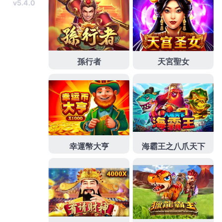
搜尋
搜
尋
近期文章
拒絕踩雷首選！大老爺體驗金帶你解鎖頂級博弈樂
趣
頂級防護滴水不漏！大老爺娛樂城儲值守護您的每
一筆財富
告別繁瑣步驟，大老爺娛樂城儲值一鍵開啟極致娛
樂盛宴
大老爺體驗金節假日加碼，獎金額度翻倍送