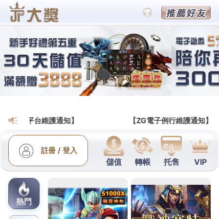
大老爺娛樂城儲值網
大老爺娛樂及時解決各種問
題，讓你體驗無憂
大老爺娛樂
打破設備與場地的限制，讓娛樂隨時隨地
陪伴你左右。不論是電腦、手機還是平板，只要連接
網絡，就能暢玩平台內所有精彩遊戲，不僅有常態化
活動，節假日期間更是推出主題活動，融合趣味互動
與豐厚獎品，讓你歡樂不停。平台內容健康向上，無
不良資訊，讓全家都能在安全、健康的環境中享受娛
樂。大老爺娛樂全家共享的快樂源泉，締造溫馨的家