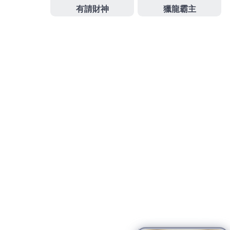
大老爺體驗金節假日加碼，獎金額度翻倍送
秒速到帳免等待，大老爺娛樂城儲值讓你贏在起跑
點
分類
大老爺娛樂
大老爺娛樂城
大老爺娛樂城儲值
大老爺體驗金
未分類