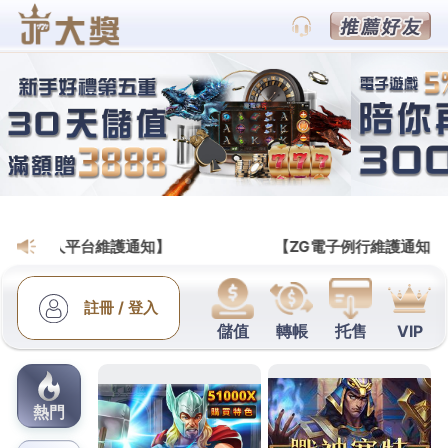
大老爺娛樂城儲值網
包你發讓忠實玩家享有更好的
特權待遇
包你發
是台灣最受歡的線上娛樂城，有別於其他娛樂
城平台，其它娛樂城重返大禮包，你能在這裡體驗更
多不同博奕遊戲、高額獎金、個人帳務報表等優質貼
心服務、體驗，24小時全年無休，有問題隨時都能找
到專業客服幫你解決，真的是暖心到不行～此外，存
提款超方便又快速，讓你不用再擔心錢提不出來。包
你發各種支付方式都有，提領獎金超輕鬆，讓你隨時