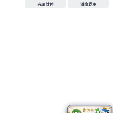
大老爺體驗金支持多種提現方式，到賬快速便捷
大老爺娛樂城儲值多支付方式任你選
分類
大老爺娛樂
大老爺娛樂城
大老爺娛樂城儲值
大老爺體驗金
未分類