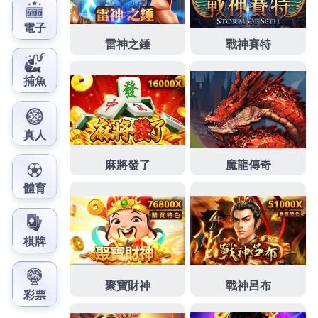
作
發
分
admin
2025 年 6 月 26 日
大老爺娛樂
者
佈
類
日
期:
文
上一篇文章
章
包你發提供各種優質的遊戲產品滿足
上
一
各位玩家多樣化的需求
導
篇
覽
文
章:
下一篇文章
包你發官網確保每位玩家都能在安
下
一
全、公平的環境中盡興娛樂
篇
文
章: