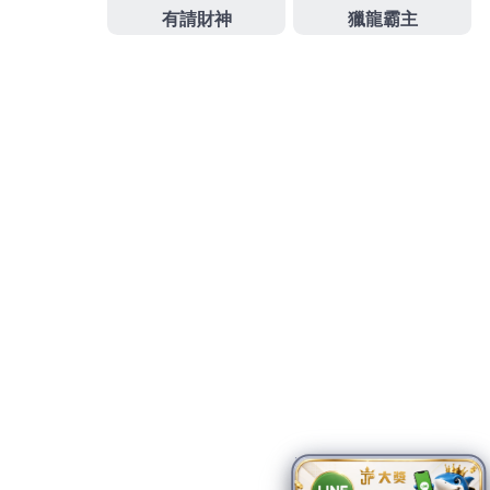
秒速到帳免等待，大老爺娛樂城儲值讓你贏在起跑
點
分類
大老爺娛樂
大老爺娛樂城
大老爺娛樂城儲值
大老爺體驗金
未分類