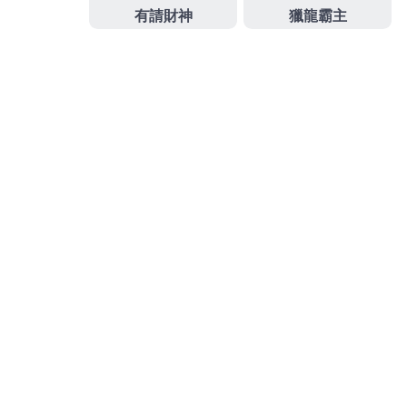
頂級防護滴水不漏！大老爺娛樂城儲值守護您的每
一筆財富
告別繁瑣步驟，大老爺娛樂城儲值一鍵開啟極致娛
樂盛宴
大老爺體驗金節假日加碼，獎金額度翻倍送
秒速到帳免等待，大老爺娛樂城儲值讓你贏在起跑
點
分類
大老爺娛樂