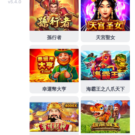
包你發的多樣性可以滿足不同性質的
下
一
玩家喜好
篇
文
章:
搜尋
搜
尋
近期文章
拒絕踩雷首選！大老爺體驗金帶你解鎖頂級博弈樂
趣