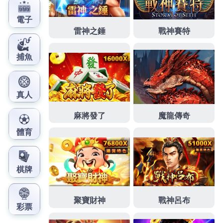
作
發
分
admin
2025 年 3 月 8 日
大老爺娛樂城
者
佈
類
日
期:
文
上一篇文章
章
包你發為每一位玩家提供最頂級的娛
上
一
樂享受
導
篇
覽
文
章:
下一篇文章
包你發官網誠摯邀請您的蒞臨。最方
下
一
便又快速的儲值方式
篇
文
章: