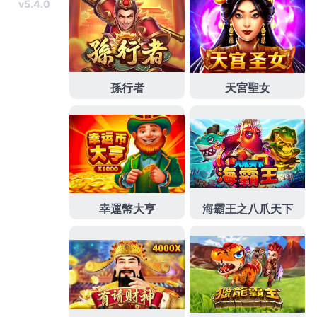
搜尋
搜
尋
近期文章
拒絕踩雷首選！大老爺體驗金帶你解鎖頂級博弈樂
趣
頂級防護滴水不漏！大老爺娛樂城儲值守護您的每
一筆財富
告別繁瑣步驟，大老爺娛樂城儲值一鍵開啟極致娛
樂盛宴
大老爺體驗金節假日加碼，獎金額度翻倍送