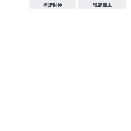
一筆財富
告別繁瑣步驟，大老爺娛樂城儲值一鍵開啟極致娛
樂盛宴
大老爺體驗金節假日加碼，獎金額度翻倍送
秒速到帳免等待，大老爺娛樂城儲值讓你贏在起跑
點
分類
大老爺娛樂
大老爺娛樂城