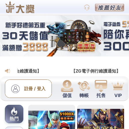
大老爺娛樂城儲值網
包你發官網使得遊戲更加多樣
化和刺激
包你發官網
獨家娛樂機台任你挑，每週活動不間斷，
翻滾熊貓、魔鏡夢遊、元素連結、轟轟火龍遊戲贏大
獎；24小時隨時隨地想玩就玩；遊戲為免費使用，另
提供購買虛擬遊戲幣，物品等付費服務，遊戲內容情
節涉及棋牌益智及娛樂，非現金交易賭博。包你發官
網擁有豐富的遊戲選擇，無論是老虎機還是桌上遊
戲，都能滿足玩家的需求。此外，平台提供穩定的遊