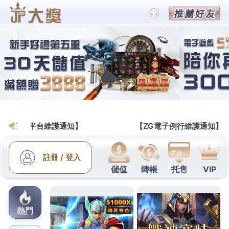
大老爺娛樂城儲值網
包你發官網擁有獨特的特色和
令人興奮的玩法，讓你盡情體
驗刺激感
包你發官網
有專業的客服人員，市場上流行的真人，
百家樂、老虎機、棋牌對戰、捕魚機，我們應有盡
有，擁有豐富多元的優惠活動，分類清晰，方便玩家
輕鬆選擇，在包你發官網，玩家可以享受各種優惠舆
服務，例如新手入門奬金、存款奬金、現金返還和定
期舉辦的特殊活動等，為玩家提供更好的遊戲體驗。