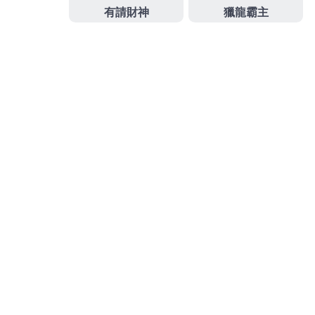
一筆財富
告別繁瑣步驟，大老爺娛樂城儲值一鍵開啟極致娛
樂盛宴
大老爺體驗金節假日加碼，獎金額度翻倍送
秒速到帳免等待，大老爺娛樂城儲值讓你贏在起跑
點
分類
大老爺娛樂
大老爺娛樂城