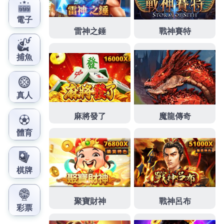
接玩，讓你不無聊。
作
發
分
admin
2024 年 11 月 21 日
大老爺娛樂
者
佈
類
日
期:
文
上一篇文章
章
包你發讓新玩家在無需存款的情況
上
一
下，先行體驗遊戲樂趣
導
篇
覽
文
章:
下一篇文章
包你發官網讓你盡情體驗刺激感，遊
下
一
戲種類繁多
篇
文