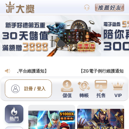
大老爺娛樂城儲值網
包你發讓您感受優雅體驗的絕
佳選擇
包你發
秉持獨立客觀之立場，以敬業負責之態度，客
觀提出優缺點，讓您選擇多一層保護，屬亞洲博弈集
團，專為玩家提供體育、百家樂、老虎機、彩票等多
元化的3A電子遊戲，包你發除了提供不同種類遊戲滿
足不同玩家外，更是針對每種遊戲打造不同內容的優
惠活動與玩家同樂，玩遊戲送好禮，眾多玩家推薦，
遊戲界面簡單，數千款遊戲免下載安裝，手機平版直