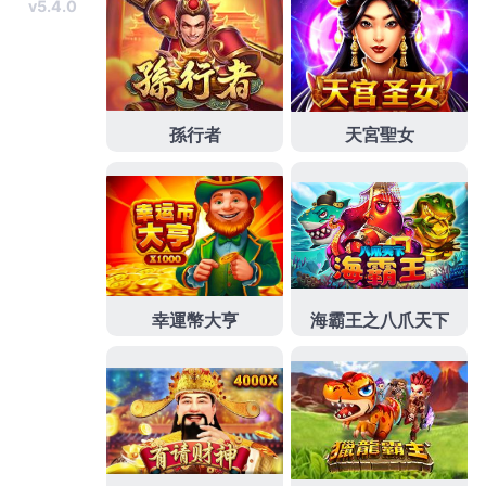
章:
搜尋
搜
尋
近期文章
拒絕踩雷首選！大老爺體驗金帶你解鎖頂級博弈樂
趣
頂級防護滴水不漏！大老爺娛樂城儲值守護您的每
一筆財富
告別繁瑣步驟，大老爺娛樂城儲值一鍵開啟極致娛
樂盛宴