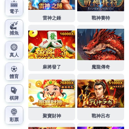
影響整個在線博弈市場的發展，也讓玩家的操作體驗
更加順暢。這其實也是順應行動裝置的變遷，不得不
作出的科技應用變化。
作
發
分
admin
2024 年 11 月 8 日
大老爺娛樂
者
佈
類
日
期:
文
上一篇文章
章
包你發官網遊戲的畫面精美、音效逼
上
一
真，能夠帶給玩家身臨其境的遊戲體
導
篇
驗
覽
文
章:
下一篇文章
包你發官網立即註冊，盡情享受遊戲
下