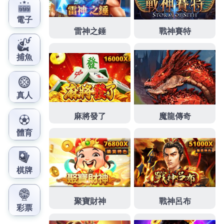
作
發
分
admin
2023 年 6 月 29 日
大老爺娛樂城
者
佈
類
日
期:
文
上一篇文章
章
包你發官網帶給你豐富體驗，讓您的
上
一
生活更加精彩
導
篇
覽
文
章:
下一篇文章
包你發讓您親臨其境感受到前所未有
下
一
的真實體驗
篇
文
章: