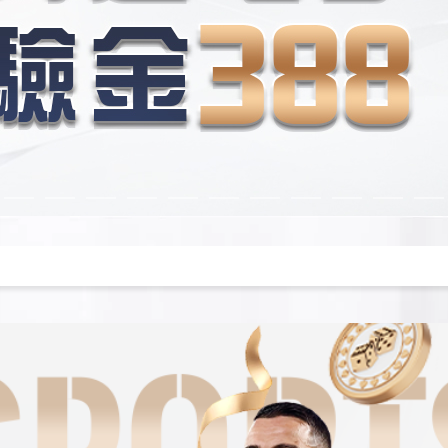
金系統快捷、安全，讓您能夠專心享受遊戲，我們致力於通過提
擇和高品質的服務，滿足玩家的不同需求，我們將繼續努力，為
頂級的娛樂享受，我們深知，這些成就是我們不懈努力和專業態
持續提升平台的安全性和用戶體驗，包你發官網確保每位玩家都
屬於自己的快樂天地。我們深信，只有不斷創新和改進，才能在
受刺激的遊戲