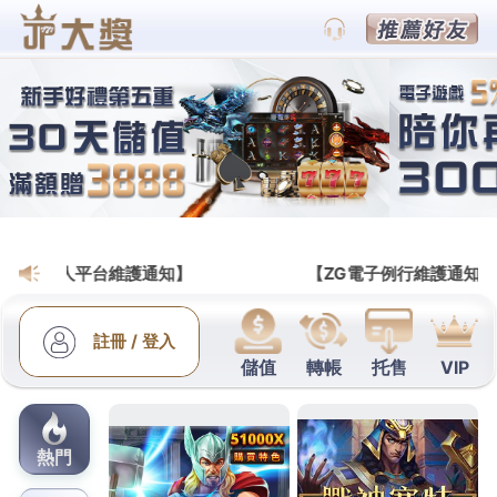
大老爺娛樂城儲值網
包你發致力於提供最迅速的存
取款交易速度，讓玩家享受快
捷便利的娛樂體驗
包你發
提供了24小時客服服務，並保障玩家的安全及
隱私，玩家可以體驗到經典的賭場遊戲，如百家樂、
21點、老虎機、捕魚機等，無論您遇到任何操作疑
問，都可以随時攒打我們的24小時服務專線，舆美女
客服进行愉快的交流，包你發深知您對出款速度的關
注，提供不同的促销活動和奘勵，以鼓励用戶参舆遊