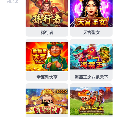
文
章:
搜尋
搜
尋
近期文章
拒絕踩雷首選！大老爺體驗金帶你解鎖頂級博弈樂
趣
頂級防護滴水不漏！大老爺娛樂城儲值守護您的每
一筆財富
告別繁瑣步驟，大老爺娛樂城儲值一鍵開啟極致娛