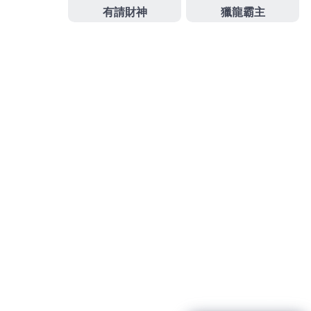
點
大老爺體驗金支持多種提現方式，到賬快速便捷
大老爺娛樂城儲值多支付方式任你選
分類
大老爺娛樂
大老爺娛樂城
大老爺娛樂城儲值
大老爺體驗金
未分類