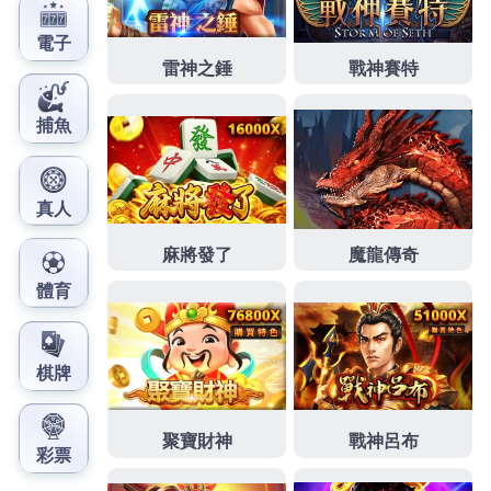
質及公平公正，配合使用合法的第三方金流換現金及
存款，在法律上也安全，且365天24小時在線處理存
提款
作
發
分
admin
2024 年 6 月 3 日
大老爺娛樂
者
佈
類
日
期:
文
上一篇文章
章
包你發為你傾情打造專業化的投注選
上
一
擇
導
篇
覽
文
章:
下一篇文章
包你發官網提供各種多元化遊戲，讓
下
一
玩家安心暢玩