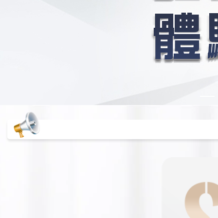
包你發官網
是國內
護與創新上也不遺
作
admin
赢取大量奬勵！安
者
發
2024 年 5 月 17 日
優惠，輕鬆愜意超
佈
分
大老爺娛樂城
全天不打烊。
日
類
期:
文
上一篇文章
章
包你發讓你盡情體驗刺激感，
上
一
導
篇
覽
文
下一篇文章
章:
包你發官網讓大家能夠輕鬆的
下