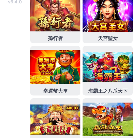
文
章:
搜尋
搜
尋
近期文章
拒絕踩雷首選！大老爺體驗金帶你解鎖頂級博弈樂
趣
頂級防護滴水不漏！大老爺娛樂城儲值守護您的每
一筆財富
告別繁瑣步驟，大老爺娛樂城儲值一鍵開啟極致娛