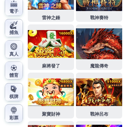
頭到尾嚴格監測、跟蹤洗牌到發牌的過程，是最讓人
安心的真人視訊娛樂平台。
作
發
分
admin
2024 年 5 月 9 日
大老爺娛樂城
者
佈
類
日
期:
文
上一篇文章
章
包你發可以讓玩家有更高的投注額
上
一
度，讓玩家安心玩、安心領
導
篇
覽
文
章:
下一篇文章
包你發讓你盡情體驗刺激感，遊戲種
下
一
類繁多
篇