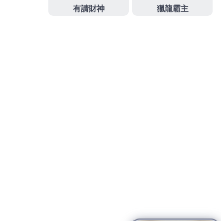
大老爺體驗金節假日加碼，獎金額度翻倍送
秒速到帳免等待，大老爺娛樂城儲值讓你贏在起跑
點
分類
大老爺娛樂
大老爺娛樂城
大老爺娛樂城儲值
大老爺體驗金
未分類