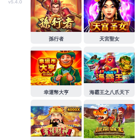
章:
搜尋
搜
尋
近期文章
拒絕踩雷首選！大老爺體驗金帶你解鎖頂級博弈樂
趣
頂級防護滴水不漏！大老爺娛樂城儲值守護您的每
一筆財富
告別繁瑣步驟，大老爺娛樂城儲值一鍵開啟極致娛
樂盛宴