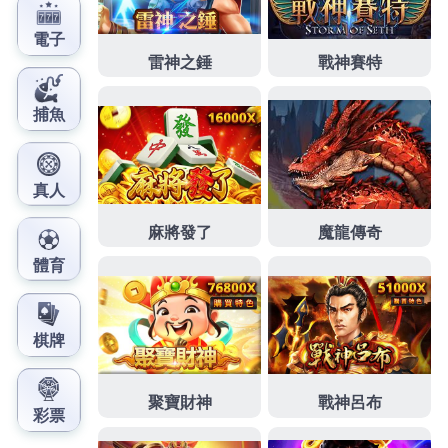
萬會員註冊。返水無上限，隨便玩隨便賺。
作
發
分
admin
2024 年 3 月 30 日
大老爺娛樂城
者
佈
類
日
期:
文
上一篇文章
章
包你發替你創造更美好的遊戲體驗
上
一
導
篇
覽
文
下一篇文章
章:
包你發擁有最多元的遊戲與最安全的
下
一
體驗環境
篇
文
章: