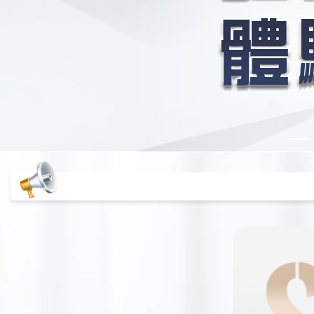
包你發
採用先進的
戲環境，提供多種
作
admin
並有業界唯一原生
者
發
2024 年 3 月 2 日
車程枯燥乏味的時
佈
分
大老爺娛樂
日
類
期:
文
上一篇文章
章
包你發官網提供超多種主題遊
上
一
導
篇
覽
文
下一篇文章
章:
包你發官網為您提供最豐富的
下