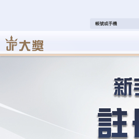
大老爺娛樂城儲值網
大老爺娛樂城會員數突破百萬，台灣最受歡迎的娛樂城，新玩家首
包你發畫面逼真、聲
和豐富吸引的彩池獎