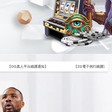
近期文章
待
拒絕踩雷首選！大老爺體驗金帶你解鎖頂級博弈
樂趣
頂級防護滴水不漏！大老爺娛樂城儲值守護您的
每一筆財富
告別繁瑣步驟，大老爺娛樂城儲值一鍵開啟極致
娛樂盛宴
大老爺體驗金節假日加碼，獎金額度翻倍送
秒速到帳免等待，大老爺娛樂城儲值讓你贏在起
跑點
分類