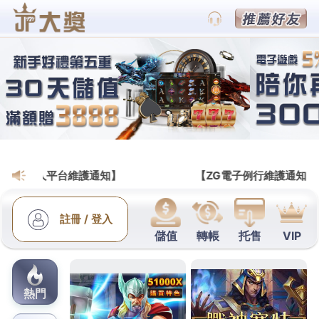
大老爺娛樂城儲值網
包你發官網有如親臨豪華賭
場，為你傾情打造專業化的投
注選擇
包你發官網
是一個最棒的線上娛樂平台，提供多種不
同類型的遊戲，包括老虎機、撲克、骰子、輪盤等
等，擁有多種的真人遊戲，百家樂、牛牛、龍虎、輪
盤、骰寶、21點、三公、棒球、籃球、足球等多種遊
戲選擇，除了基本遊戲種類樣樣具備之外，更有獨家
推出的酷游遊戲系統，與重金打造的區塊鏈遊戲，包