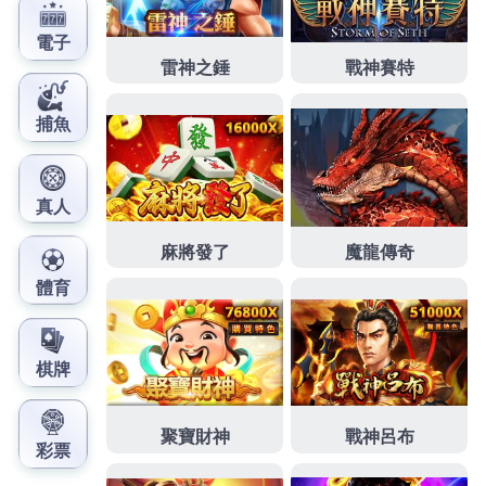
你發官網是玩家在其他娛樂城玩不到的特色遊戲。
作
發
分
admin
2024 年 2 月 7 日
未分類
者
佈
類
日
期:
文
上一篇文章
章
包你發官網畫面逼真、聲效震撼，提
上
一
供高投注機率和豐富吸引的彩池獎金
導
篇
覽
文
章:
下一篇文章
包你發讓每一位玩家可以享受最賓至
下
一
如歸的服務
篇
文