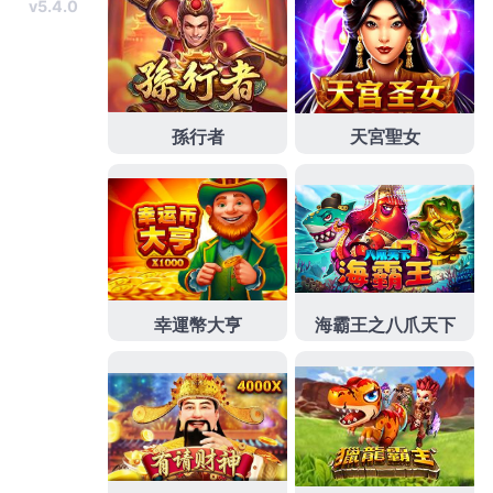
搜
尋
近期文章
告別繁瑣步驟，大老爺娛樂城儲值一鍵開啟極致娛
樂盛宴
大老爺體驗金節假日加碼，獎金額度翻倍送
秒速到帳免等待，大老爺娛樂城儲值讓你贏在起跑
點
大老爺體驗金支持多種提現方式，到賬快速便捷
大老爺娛樂城儲值多支付方式任你選