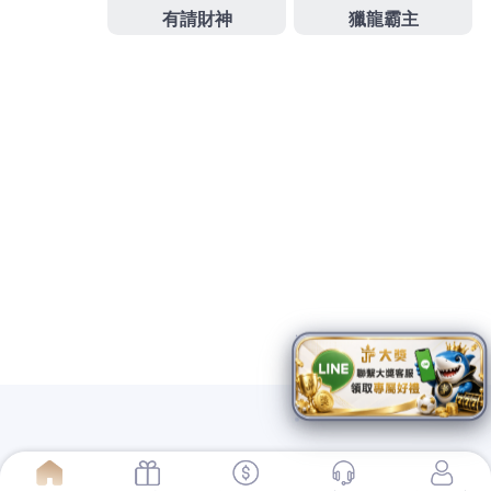
分類
大老爺娛樂
大老爺娛樂城
大老爺娛樂城儲值
大老爺體驗金
未分類
大老爺娛樂城儲值網
包你發遊戲情節涉及牌類及益智
娛樂類
，
非現金交易賭博，使用者請勿進行非法遊戲幣交易。注意使用時
間、避免沉迷、遊戲虛擬情節請勿模仿。官網遊戲為免費使用，遊
戲另供購買虛擬遊戲幣、物品等付費服務。