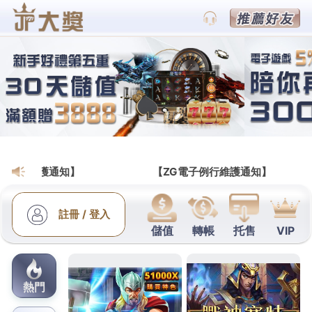
大老爺娛樂城儲值網
分類:
大老爺娛樂城
大老爺娛樂城為實力玩家搭建
榮耀舞臺，讓全服見證你的巅
峰時刻
大老爺娛樂城
與多家業界頂尖的遊戲供應商合作，致
力為玩家提供豐富多元、品質優良的遊戲選擇，這些