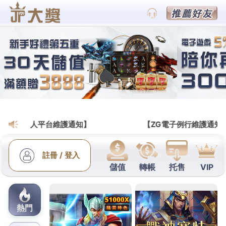
大老爺娛樂城儲值網
儲值版apk下載
大老爺娛樂城儲值儲值版apk下載是一家專業的娱樂
城，提供多種刺激的遊戲和設施，讓你盡情享受娱樂
的樂趣，在這裡，你可以找到各種不同的遊戲，包括
老虎機、撲克丶輪盤和骰子等等。除了傳統的博彩遊
戲外，我們還提供了各種刺激的娱樂設施，如3D電影
院、VR體驗區和赛車模擬器等等，大老爺儲值版apk
下載的設計也是一大特色。我們的室内設計充滿現代
感和創意，讓客戶可以在一個舒適和時尚的環境中盡
情娱樂。我們的場所也很寬敞，有足夠的空間容纳更